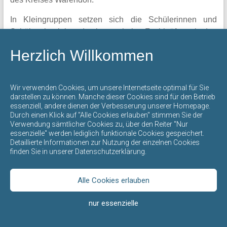
mit
In Kleingruppen setzen sich die Schülerinnen und
offenem
Schüler, begleitet durch geschulte Fachkräfte mit den
Ganztag
Themen Smartphones, Apps, Suchmaschinen, Cyber-
steht
Herzlich Willkommen
Mobbing, Social Media und Datenschutz auseinander,
für
um eine Medienkompetenz für die Welt der
eine
Digitalisierung aufzubauen.
umfassende
Wir verwenden Cookies, um unsere Internetseite optimal für Sie
Bildung
darstellen zu können. Manche dieser Cookies sind für den Betrieb
essenziell, andere dienen der Verbesserung unserer Homepage.
und
Durch einen Klick auf "Alle Cookies erlauben" stimmen Sie der
Erziehung
Verwendung sämtlicher Cookies zu, über den Reiter "Nur
durch
essenzielle" werden lediglich funktionale Cookies gespeichert.
Detaillierte Informationen zur Nutzung der einzelnen Cookies
die
finden Sie in unserer Datenschutzerklärung.
gegenseitige
Copyright © 2020 bei
Don-Bosco-Schule | Ihre Grundschule in
Achtung
Ahlen
. Webdesign by
KIM-Design
der
Alle Cookies erlauben
verschiedenen
nur essenzielle
Kulturen,
Religionen,