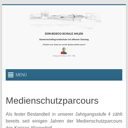
Zum
Inhalt
springen
Gemeinschaftsgrundschul
MENÜ
mit
offenem
Medienschutzparcours
Ganztag
Die
Als fester Bestandteil in unserer Jahrgangsstufe 4 zählt
Gemeinschafts-
bereits seit einigen Jahren der Medienschutzparcours
Grundschule
des Kreises Warendorf.