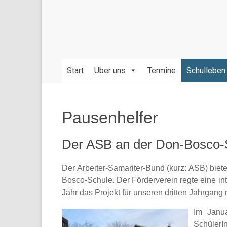
Bildung
und
Erziehung
durch
die
gegenseitige
Start
Über uns
Termine
Schulleben
Achtung
der
verschiedenen
Pausenhelfer
Kulturen,
Religionen,
Der ASB an der Don-Bosco-
Werte
und
Sprachen.
Der Arbeiter-Samariter-Bund (kurz: ASB) biete
Bosco-Schule. Der Förderverein regte eine in
Jahr das Projekt für unseren dritten Jahrgang 
Im Janua
SchülerI