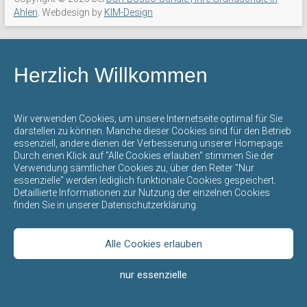
mit
Ahlen
. Webdesign by
KIM-Design
offenem
Ganztag
steht
Herzlich Willkommen
für
eine
umfassende
Wir verwenden Cookies, um unsere Internetseite optimal für Sie
Bildung
darstellen zu können. Manche dieser Cookies sind für den Betrieb
essenziell, andere dienen der Verbesserung unserer Homepage.
und
Durch einen Klick auf "Alle Cookies erlauben" stimmen Sie der
Erziehung
Verwendung sämtlicher Cookies zu, über den Reiter "Nur
durch
essenzielle" werden lediglich funktionale Cookies gespeichert.
Detaillierte Informationen zur Nutzung der einzelnen Cookies
die
finden Sie in unserer Datenschutzerklärung.
gegenseitige
Achtung
der
Alle Cookies erlauben
verschiedenen
nur essenzielle
Kulturen,
Religionen,