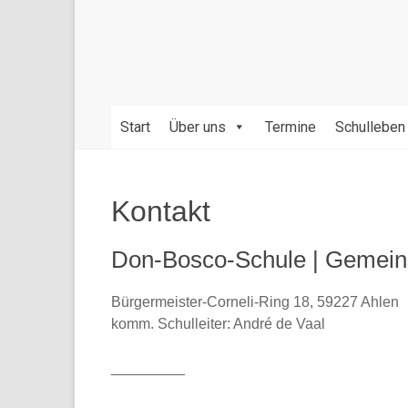
Bildung
und
Erziehung
durch
die
gegenseitige
Start
Über uns
Termine
Schulleben
Achtung
der
verschiedenen
Kontakt
Kulturen,
Religionen,
Don-Bosco-Schule | Gemein
Werte
und
Sprachen.
Bürgermeister-Corneli-Ring 18, 59227 Ahlen
komm. Schulleiter: André de Vaal
_________