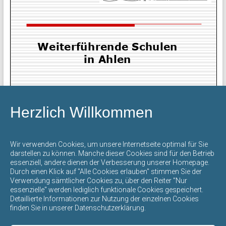
mit
offenem
Ganztag
steht
für
eine
umfassende
Bildung
und
Herzlich Willkommen
Erziehung
durch
Page
1
/
12
Zoom
100%
die
Wir verwenden Cookies, um unsere Internetseite optimal für Sie
darstellen zu können. Manche dieser Cookies sind für den Betrieb
gegenseitige
essenziell, andere dienen der Verbesserung unserer Homepage.
Achtung
Die Präsentation können Sie sich über den folgenden
Durch einen Klick auf "Alle Cookies erlauben" stimmen Sie der
der
Verwendung sämtlicher Cookies zu, über den Reiter "Nur
Link als PDF-Datei herunterladen bzw. ausdrucken:
essenzielle" werden lediglich funktionale Cookies gespeichert.
verschiedenen
Download starten
Detaillierte Informationen zur Nutzung der einzelnen Cookies
Kulturen,
finden Sie in unserer Datenschutzerklärung.
Religionen,