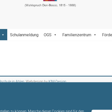
Schulanmeldung
OGS
Familienzentrum
Förde
schule in Ahlen
. Webdesign by
KIM-Design
rstellen zu können. Manche dieser Cookies sind für den