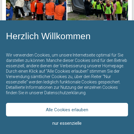
Werte
und
Sprachen.
Herzlich Willkommen
Wir verwenden Cookies, um unsere Internetseite optimal für Sie
darstellen zu können. Manche dieser Cookies sind für den Betrieb
essenziell, andere dienen der Verbesserung unserer Homepage.
Durch einen Klick auf "Alle Cookies erlauben" stimmen Sie der
Verwendung sämtlicher Cookies zu, über den Reiter "Nur
essenzielle" werden lediglich funktionale Cookies gespeichert.
Detaillierte Informationen zur Nutzung der einzelnen Cookies
finden Sie in unserer Datenschutzerklärung.
Alle Cookies erlauben
Copyright © 2020 bei
Don-Bosco-Schule | Ihre Grundschule in
nur essenzielle
Ahlen
. Webdesign by
KIM-Design