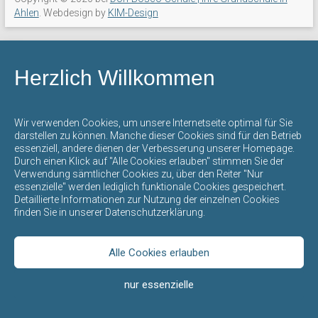
mit
Ahlen
. Webdesign by
KIM-Design
offenem
Ganztag
steht
Herzlich Willkommen
für
eine
umfassende
Wir verwenden Cookies, um unsere Internetseite optimal für Sie
Bildung
darstellen zu können. Manche dieser Cookies sind für den Betrieb
essenziell, andere dienen der Verbesserung unserer Homepage.
und
Durch einen Klick auf "Alle Cookies erlauben" stimmen Sie der
Erziehung
Verwendung sämtlicher Cookies zu, über den Reiter "Nur
durch
essenzielle" werden lediglich funktionale Cookies gespeichert.
Detaillierte Informationen zur Nutzung der einzelnen Cookies
die
finden Sie in unserer Datenschutzerklärung.
gegenseitige
Achtung
der
Alle Cookies erlauben
verschiedenen
nur essenzielle
Kulturen,
Religionen,