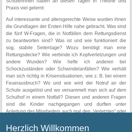
Werte
SchülerInnen haben an diesen Tagen in Theorie und
und
Praxis viel gelernt:
Sprachen.
Auf interessante und altersgerechte Weise wurden ihnen
die Grundlagen der Ersten Hilfe nahe gebracht. Was sind
die fünf W-Fragen, die in Notfällen dem Rettungsdienst
zu beantworten sind? Was ist und wie funktioniert die
sog. stabile Seitenlage? Wozu benötigt man eine
Rettungsdecke? Wie verbinde ich Kopfverletzungen und
andere Wunden? Wie helfe ich anderen bei
Schockzuständen oder Schwindelanfällen? Wie verhält
man sich richtig in Krisensituationen, wie z. B. bei einem
Feuerausbruch? Wo und wie wird der Notruf an der
Schule ausgelöst und wo versammelt man sich auf dem
Schulhof in einem Notfall? Diesen und anderen Fragen
sind die Kinder nachgegangen und durften unter
Anleitung des Mitarbeiters auch mal den „Verletzten“ oder
den „Helfer“ spielen. Zum Schluss durften die Kinder
auch den Rettungswagen des ASB von innen erkunden.
Herzlich Willkommen