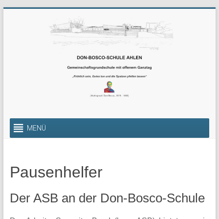
Zum
Inhalt
springen
Gemeinschaftsgrundschul
MENÜ
mit
offenem
Pausenhelfer
Ganztag
Die
Der ASB an der Don-Bosco-Schule
Gemeinschafts-
Grundschule