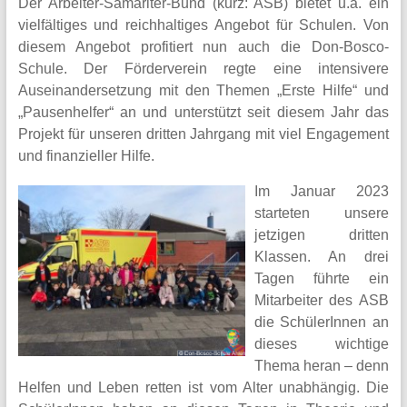
Der Arbeiter-Samariter-Bund (kurz: ASB) bietet u.a. ein
mit
vielfältiges und reichhaltiges Angebot für Schulen. Von
offenem
diesem Angebot profitiert nun auch die Don-Bosco-
Ganztag
Schule. Der Förderverein regte eine intensivere
steht
Auseinandersetzung mit den Themen „Erste Hilfe“ und
für
„Pausenhelfer“ an und unterstützt seit diesem Jahr das
eine
Projekt für unseren dritten Jahrgang mit viel Engagement
umfassende
und finanzieller Hilfe.
Bildung
und
Im Januar 2023
Erziehung
starteten unsere
durch
jetzigen dritten
die
Klassen. An drei
gegenseitige
Tagen führte ein
Achtung
Mitarbeiter des ASB
der
die SchülerInnen an
verschiedenen
dieses wichtige
Kulturen,
Thema heran – denn
Religionen,
Helfen und Leben retten ist vom Alter unabhängig. Die