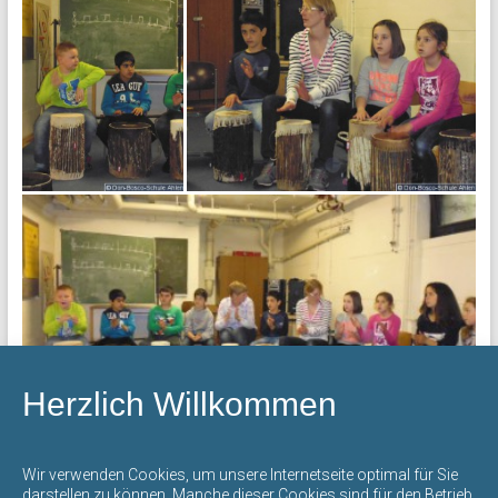
Werte
und
Sprachen.
Herzlich Willkommen
Wir verwenden Cookies, um unsere Internetseite optimal für Sie
darstellen zu können. Manche dieser Cookies sind für den Betrieb