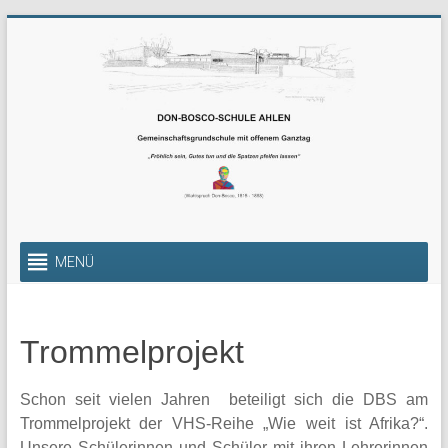
Zum
Inhalt
springen
Gemeinschaftsgrundschul
MENÜ
mit
offenem
Trommelprojekt
Ganztag
Die
Schon seit vielen Jahren beteiligt sich die DBS am
Gemeinschafts-
Trommelprojekt der VHS-Reihe „Wie weit ist Afrika?“.
Grundschule
Unsere Schülerinnen und Schüler mit ihren Lehrerinnen