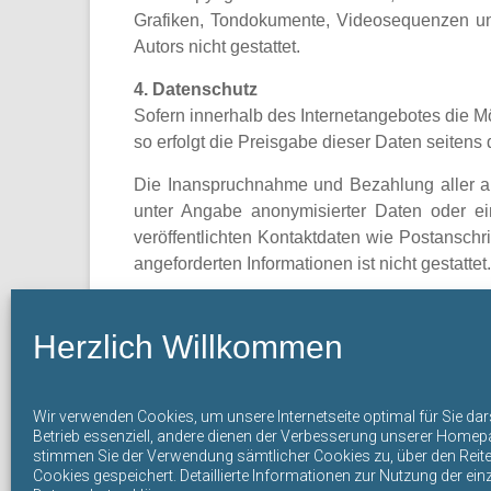
Grafiken, Tondokumente, Videosequenzen und
Autors nicht gestattet.
4. Datenschutz
Sofern innerhalb des Internetangebotes die Mö
so erfolgt die Preisgabe dieser Daten seitens d
Die Inanspruchnahme und Bezahlung aller a
unter Angabe anonymisierter Daten oder e
veröffentlichten Kontaktdaten wie Postansch
angeforderten Informationen ist nicht gestattet.
Rechtliche Schritte gegen die Versender von
Herzlich Willkommen
5. Rechtswirksamkeit dieses Haftungsaus
Dieser Haftungsausschluss ist als Teil des 
Formulierungen dieses Textes der geltenden
Wir verwenden Cookies, um unsere Internetseite optimal für Sie da
Dokumentes in ihrem Inhalt und ihrer Gültigke
Betrieb essenziell, andere dienen der Verbesserung unserer Homepag
stimmen Sie der Verwendung sämtlicher Cookies zu, über den Reiter 
Cookies gespeichert. Detaillierte Informationen zur Nutzung der ein