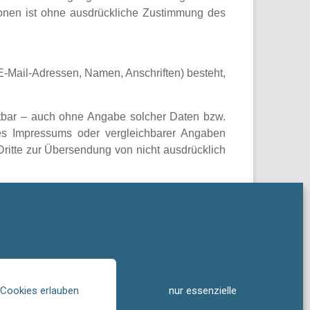
ionen ist ohne ausdrückliche Zustimmung des
(E-Mail-Adressen, Namen, Anschriften) besteht,
tbar – auch ohne Angabe solcher Daten bzw.
es Impressums oder vergleichbarer Angaben
ritte zur Übersendung von nicht ausdrücklich
nd ausdrücklich vorbehalten.
 verwiesen wurde. Sofern Teile oder einzelne
chen sollten, bleiben die übrigen Teile des
 Cookies erlauben
nur essenzielle