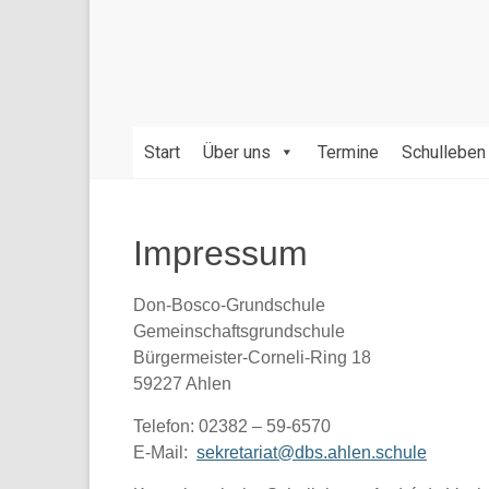
Bildung
und
Erziehung
durch
die
gegenseitige
Start
Über uns
Termine
Schulleben
Achtung
der
verschiedenen
Impressum
Kulturen,
Religionen,
Don-Bosco-Grundschule
Werte
Gemeinschaftsgrundschule
und
Bürgermeister-Corneli-Ring 18
Sprachen.
59227 Ahlen
Telefon: 02382 – 59-6570
E-Mail:
sekretariat@dbs.ahlen.schule