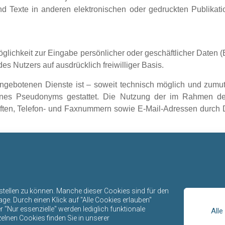
 Texte in anderen elektronischen oder gedruckten Publikat
glichkeit zur Eingabe persönlicher oder geschäftlicher Daten 
es Nutzers auf ausdrücklich freiwilliger Basis.
ngebotenen Dienste ist – soweit technisch möglich und zumu
ines Pseudonyms gestattet. Die Nutzung der im Rahmen d
riften, Telefon- und Faxnummern sowie E-Mail-Adressen durch D
 so genannten Spam-Mails bei Verstößen gegen dieses Verbot si
schlusses
Internetangebotes zu betrachten, von dem aus auf diese Seite
 Rechtslage nicht, nicht mehr oder nicht vollständig entspre
rstellen zu können. Manche dieser Cookies sind für den
it davon unberührt.
e. Durch einen Klick auf "Alle Cookies erlauben"
"Nur essenzielle" werden lediglich funktionale
Alle
zelnen Cookies finden Sie in unserer