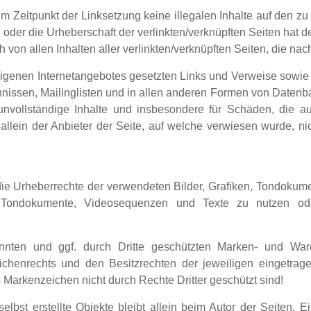
zum Zeitpunkt der Linksetzung keine illegalen Inhalte auf den z
 oder die Urheberschaft der verlinkten/verknüpften Seiten hat de
ch von allen Inhalten aller verlinkten/verknüpften Seiten, die n
s eigenen Internetangebotes gesetzten Links und Verweise sowie
nissen, Mailinglisten und in allen anderen Formen von Datenban
r unvollständige Inhalte und insbesondere für Schäden, die 
allein der Anbieter der Seite, auf welche verwiesen wurde, nic
en die Urheberrechte der verwendeten Bilder, Grafiken, Tondok
n, Tondokumente, Videosequenzen und Texte zu nutzen ode
annten und ggf. durch Dritte geschützten Marken- und War
chenrechts und den Besitzrechten der jeweiligen eingetrage
 Markenzeichen nicht durch Rechte Dritter geschützt sind!
selbst erstellte Objekte bleibt allein beim Autor der Seiten.