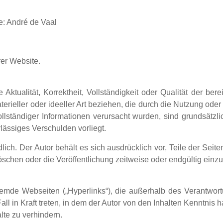
e: André de Vaal
rer Website.
Aktualität, Korrektheit, Vollständigkeit oder Qualität der ber
erieller oder ideeller Art beziehen, die durch die Nutzung ode
llständiger Informationen verursacht wurden, sind grundsätzl
rlässiges Verschulden vorliegt.
dlich. Der Autor behält es sich ausdrücklich vor, Teile der Se
chen oder die Veröffentlichung zeitweise oder endgültig einzu
fremde Webseiten („Hyperlinks“), die außerhalb des Verantwor
all in Kraft treten, in dem der Autor von den Inhalten Kenntnis
lte zu verhindern.