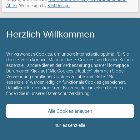
mit
Ahlen
. Webdesign by
KIM-Design
offenem
Ganztag
steht
Herzlich Willkommen
für
eine
umfassende
Wir verwenden Cookies, um unsere Internetseite optimal für Sie
Bildung
darstellen zu können. Manche dieser Cookies sind für den Betrieb
essenziell, andere dienen der Verbesserung unserer Homepage.
und
Durch einen Klick auf "Alle Cookies erlauben" stimmen Sie der
Erziehung
Verwendung sämtlicher Cookies zu, über den Reiter "Nur
durch
essenzielle" werden lediglich funktionale Cookies gespeichert.
Detaillierte Informationen zur Nutzung der einzelnen Cookies
die
finden Sie in unserer Datenschutzerklärung.
gegenseitige
Achtung
der
Alle Cookies erlauben
verschiedenen
nur essenzielle
Kulturen,
Religionen,