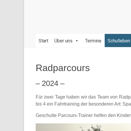
Bildung
und
Erziehung
durch
die
gegenseitige
Start
Über uns
Termine
Schulleben
Achtung
der
verschiedenen
Radparcours
Kulturen,
Religionen,
– 2024 –
Werte
und
Sprachen.
Für zwei Tage haben wir das Team von Radpa
bis 4 ein Fahrtraining der besonderen Art: Sp
Geschulte Parcours-Trainer helfen den Kindern