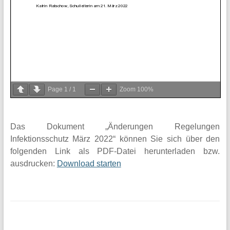
Werte
und
Sprachen.
Page
1
/
1
Zoom
100%
Das Dokument „Änderungen Regelungen
Infektionsschutz März 2022“ können Sie sich über den
folgenden Link als PDF-Datei herunterladen bzw.
ausdrucken:
Download starten