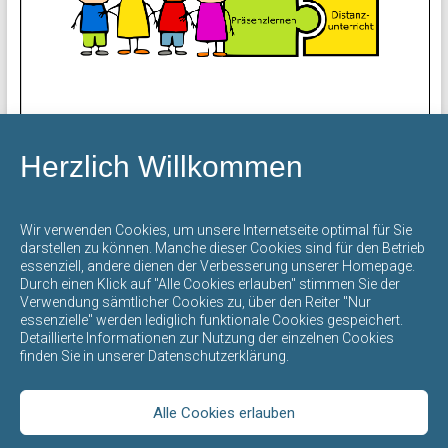
Werte
und
Sprachen.
Herzlich Willkommen
Page
1
/
6
Zoom
100%
Wir verwenden Cookies, um unsere Internetseite optimal für Sie
darstellen zu können. Manche dieser Cookies sind für den Betrieb
essenziell, andere dienen der Verbesserung unserer Homepage.
Das Dokument „Konzept Präsenz- & Distanzunterricht“
Durch einen Klick auf "Alle Cookies erlauben" stimmen Sie der
können Sie sich über den folgenden Link als PDF-Datei
Verwendung sämtlicher Cookies zu, über den Reiter "Nur
essenzielle" werden lediglich funktionale Cookies gespeichert.
herunterladen bzw. ausdrucken:
Download starten
Detaillierte Informationen zur Nutzung der einzelnen Cookies
finden Sie in unserer Datenschutzerklärung.
Alle Cookies erlauben