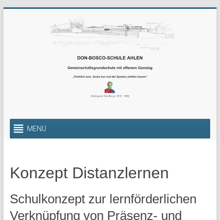
Zum
Inhalt
springen
Gemeinschaftsgrundschul
MENÜ
mit
offenem
Konzept Distanzlernen
Ganztag
Die
Schulkonzept zur lernförderlichen
Gemeinschafts-
Verknüpfung von Präsenz- und
Grundschule