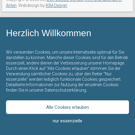
mit
Ahlen
. Webdesign by
KIM-Design
offenem
Ganztag
steht
Herzlich Willkommen
für
eine
umfassende
Wir verwenden Cookies, um unsere Internetseite optimal für Sie
Bildung
darstellen zu können. Manche dieser Cookies sind für den Betrieb
essenziell, andere dienen der Verbesserung unserer Homepage.
und
Durch einen Klick auf "Alle Cookies erlauben" stimmen Sie der
Erziehung
Verwendung sämtlicher Cookies zu, über den Reiter "Nur
durch
essenzielle" werden lediglich funktionale Cookies gespeichert.
Detaillierte Informationen zur Nutzung der einzelnen Cookies
die
finden Sie in unserer Datenschutzerklärung.
gegenseitige
Achtung
der
Alle Cookies erlauben
verschiedenen
nur essenzielle
Kulturen,
Religionen,