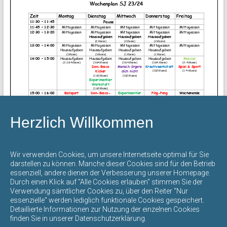
mit
offenem
Ganztag
steht
für
eine
umfassende
Bildung
und
Herzlich Willkommen
Erziehung
durch
Page
1
/
1
Zoom
100%
die
Wir verwenden Cookies, um unsere Internetseite optimal für Sie
gegenseitige
darstellen zu können. Manche dieser Cookies sind für den Betrieb
Achtung
essenziell, andere dienen der Verbesserung unserer Homepage.
Den „Wochenplan“ können Sie sich über den folgenden
der
Durch einen Klick auf "Alle Cookies erlauben" stimmen Sie der
Link als PDF-Datei herunterladen bzw. ausdrucken:
Verwendung sämtlicher Cookies zu, über den Reiter "Nur
verschiedenen
essenzielle" werden lediglich funktionale Cookies gespeichert.
Download starten
Kulturen,
Detaillierte Informationen zur Nutzung der einzelnen Cookies
Religionen,
finden Sie in unserer Datenschutzerklärung.