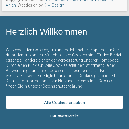
mit
Ahlen
. Webdesign by
KIM-Design
offenem
Ganztag
steht
Herzlich Willkommen
für
eine
umfassende
Wir verwenden Cookies, um unsere Internetseite optimal für Sie
Bildung
darstellen zu können. Manche dieser Cookies sind für den Betrieb
essenziell, andere dienen der Verbesserung unserer Homepage.
und
Durch einen Klick auf "Alle Cookies erlauben" stimmen Sie der
Erziehung
Verwendung sämtlicher Cookies zu, über den Reiter "Nur
durch
essenzielle" werden lediglich funktionale Cookies gespeichert.
Detaillierte Informationen zur Nutzung der einzelnen Cookies
die
finden Sie in unserer Datenschutzerklärung.
gegenseitige
Achtung
der
Alle Cookies erlauben
verschiedenen
nur essenzielle
Kulturen,
Religionen,