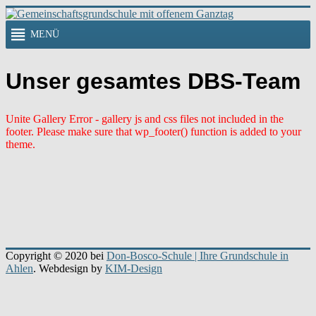
Zum
Inhalt
MENÜ
springen
Gemeinschaftsgrundschule
mit
offenem
Unser gesamtes DBS-Team
Ganztag
Die
Unite Gallery Error - gallery js and css files not included in the
Gemeinschafts-
footer. Please make sure that wp_footer() function is added to your
Grundschule
theme.
mit
offenem
Ganztag
steht
für
eine
umfassende
Bildung
und
Copyright © 2020 bei
Don-Bosco-Schule | Ihre Grundschule in
Erziehung
Ahlen
. Webdesign by
KIM-Design
durch
die
gegenseitige