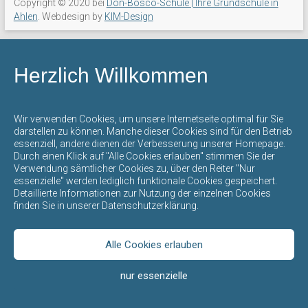
Copyright © 2020 bei
Don-Bosco-Schule | Ihre Grundschule in
mit
Ahlen
. Webdesign by
KIM-Design
offenem
Ganztag
steht
Herzlich Willkommen
für
eine
umfassende
Wir verwenden Cookies, um unsere Internetseite optimal für Sie
Bildung
darstellen zu können. Manche dieser Cookies sind für den Betrieb
essenziell, andere dienen der Verbesserung unserer Homepage.
und
Durch einen Klick auf "Alle Cookies erlauben" stimmen Sie der
Erziehung
Verwendung sämtlicher Cookies zu, über den Reiter "Nur
durch
essenzielle" werden lediglich funktionale Cookies gespeichert.
Detaillierte Informationen zur Nutzung der einzelnen Cookies
die
finden Sie in unserer Datenschutzerklärung.
gegenseitige
Achtung
der
Alle Cookies erlauben
verschiedenen
nur essenzielle
Kulturen,
Religionen,