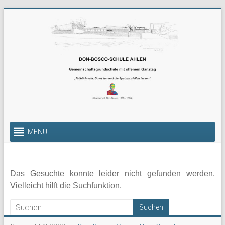
Zum
Inhalt
springen
Gemeinschaftsgrundschul
MENÜ
mit
offenem
Ganztag
Das Gesuchte konnte leider nicht gefunden werden.
Vielleicht hilft die Suchfunktion.
Die
Gemeinschafts-
Grundschule