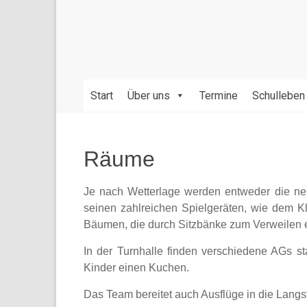
Bildung
und
Erziehung
durch
die
gegenseitige
Start
Über uns
Termine
Schulleben
Achtung
der
verschiedenen
Räume
Kulturen,
Religionen,
Je nach Wetterlage werden entweder die neu
Werte
seinen zahlreichen Spielgeräten, wie dem Kle
und
Bäumen, die durch Sitzbänke zum Verweilen 
Sprachen.
In der Turnhalle finden verschiedene AGs sta
Kinder einen Kuchen.
Das Team bereitet auch Ausflüge in die Langst, 